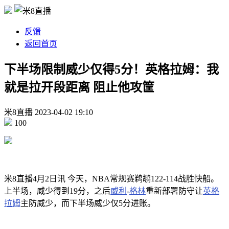
反馈
返回首页
下半场限制威少仅得5分！英格拉姆：我
就是拉开段距离 阻止他攻筐
米8直播
2023-04-02
19:10
100
米8直播4月2日讯 今天，NBA常规赛鹈鹕122-114战胜快船。
上半场，威少得到19分，之后
威利
-
格林
重新部署防守让
英格
拉姆
主防威少，而下半场威少仅5分进账。