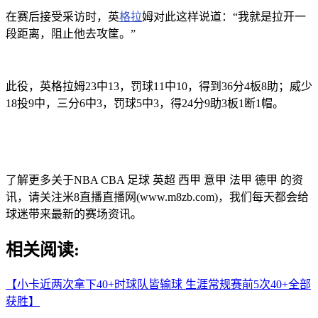
在赛后接受采访时，英
格拉
姆对此这样说道：“我就是拉开一
段距离，阻止他去攻筐。”
此役，英格拉姆23中13，罚球11中10，得到36分4板8助；威少
18投9中，三分6中3，罚球5中3，得24分9助3板1断1帽。
了解更多关于NBA CBA 足球 英超 西甲 意甲 法甲 德甲 的资
讯，请关注米8直播直播网(www.m8zb.com)，我们每天都会给
球迷带来最新的赛场资讯。
相关阅读:
【小卡近两次拿下40+时球队皆输球 生涯常规赛前5次40+全部
获胜】